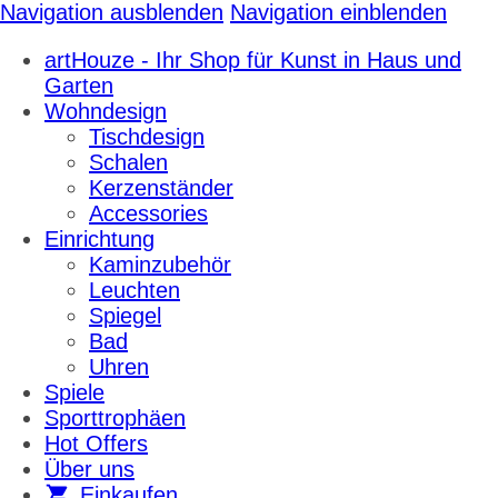
Navigation ausblenden
Navigation einblenden
artHouze - Ihr Shop für Kunst in Haus und
Garten
Wohndesign
Tischdesign
Schalen
Kerzenständer
Accessories
Einrichtung
Kaminzubehör
Leuchten
Spiegel
Bad
Uhren
Spiele
Sporttrophäen
Hot Offers
Über uns
Einkaufen