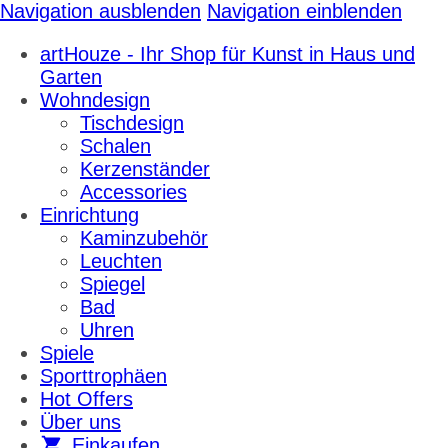
Navigation ausblenden
Navigation einblenden
artHouze - Ihr Shop für Kunst in Haus und
Garten
Wohndesign
Tischdesign
Schalen
Kerzenständer
Accessories
Einrichtung
Kaminzubehör
Leuchten
Spiegel
Bad
Uhren
Spiele
Sporttrophäen
Hot Offers
Über uns
Einkaufen